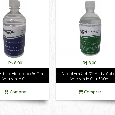
R$ 8,00
R$ 8,00
Etílico Hidratado 500ml
Álcool Em Gel 70º Antissépti
Amazon In Out
Amazon In Out 500ml
Comprar
Comprar