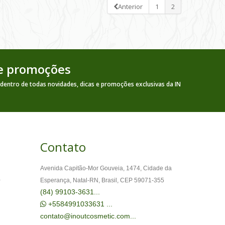
Anterior
1
2
 e promoções
 dentro de todas novidades, dicas e promoções exclusivas da IN
Contato
Avenida Capitão-Mor Gouveia, 1474, Cidade da
0
Esperança, Natal-RN, Brasil, CEP 59071-355
(84) 99103-3631
+5584991033631
contato@inoutcosmetic.com