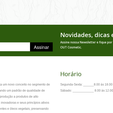
Novidades, dicas
Assine nossa Newsletter e fique por
Assinar
OUT Cosmetic.
Horário
nta um novo conceito no segmento de
Segunda-Sexta: ______8.00 às 18.00
iando um padrão de qualidade de
Sábado: ____________ 8.00 às 12.0
produção a produtos de alto
novadoras e seus princípios ativos
entes e óleos vegetais, preservando