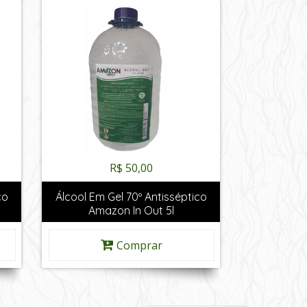
R$ 50,00
co
Álcool Em Gel 70º Antisséptico
Amazon In Out 5l
Comprar