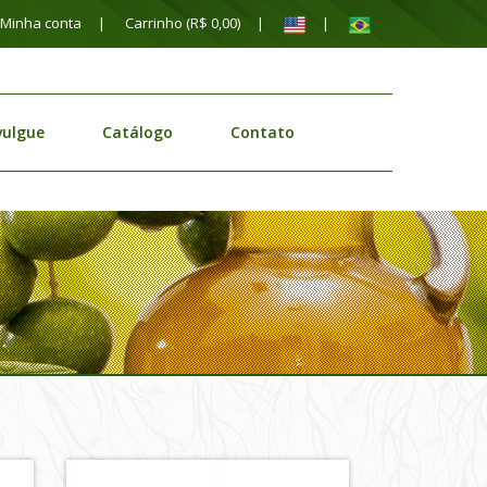
Minha conta
Carrinho (R$
0,00
)
vulgue
Catálogo
Contato